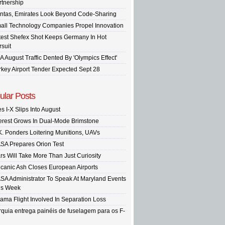
rtnership
ntas, Emirates Look Beyond Code-Sharing
all Technology Companies Propel Innovation
test Shefex Shot Keeps Germany In Hot
rsuit
A August Traffic Dented By 'Olympics Effect'
rkey Airport Tender Expected Sept 28
ular Posts
s I-X Slips Into August
terest Grows In Dual-Mode Brimstone
K. Ponders Loitering Munitions, UAVs
SA Prepares Orion Test
rs Will Take More Than Just Curiosity
lcanic Ash Closes European Airports
SA Administrator To Speak At Maryland Events
is Week
ama Flight Involved In Separation Loss
rquia entrega painéis de fuselagem para os F-