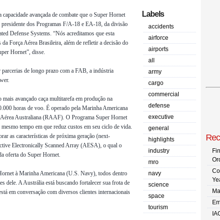
Labels
a a capacidade avançada de combate que o Super Hornet
ce presidente dos Programas F/A-18 e EA-18, da divisão
accidents
ated Defense Systems. “Nós acreditamos que esta
airforce
da Força Aérea Brasileira, além de refletir a decisão do
airports
per Hornet”, disse.
all
 parcerias de longo prazo com a FAB, a indústria
army
wer.
cargo
commercial
o mais avançado caça multitarefa em produção na
defense
0.000 horas de voo. É operado pela Marinha Americana
executive
ça Aérea Australiana (RAAF). O Programa Super Hornet
ao mesmo tempo em que reduz custos em seu ciclo de vida.
general
rar as características de próxima geração (next-
Rec
highlights
ctive Electronically Scanned Array (AESA), o qual o
industry
Fi
da oferta do Super Hornet.
Or
mro
Co
Hornet à Marinha Americana (U.S. Navy), todos dentro
navy
Ye
s dele. A Austrália está buscando fortalecer sua frota de
science
Ma
tá em conversação com diversos clientes internacionais
space
Em
tourism
IA