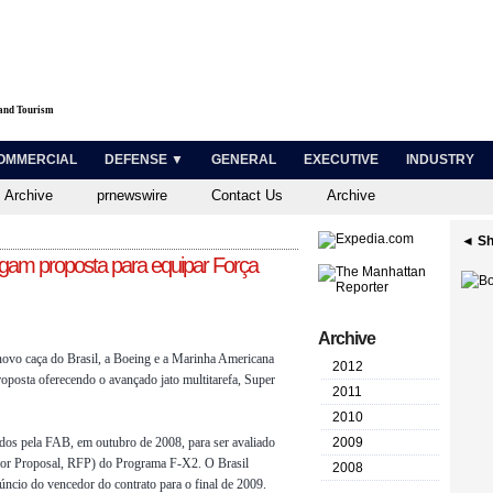
 and Tourism
OMMERCIAL
DEFENSE ▼
GENERAL
EXECUTIVE
INDUSTRY
 Archive
prnewswire
Contact Us
Archive
◄ Sh
gam proposta para equipar Força
Archive
novo caça do Brasil, a Boeing e a Marinha Americana
2012
roposta oferecendo o avançado jato multitarefa, Super
2011
2010
dos pela FAB, em outubro de 2008, para ser avaliado
2009
 for Proposal, RFP) do Programa F-X2. O Brasil
2008
úncio do vencedor do contrato para o final de 2009.