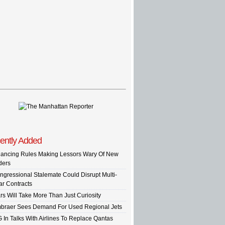
ently Added
nancing Rules Making Lessors Wary Of New
ders
ngressional Stalemate Could Disrupt Multi-
ar Contracts
rs Will Take More Than Just Curiosity
braer Sees Demand For Used Regional Jets
G In Talks With Airlines To Replace Qantas