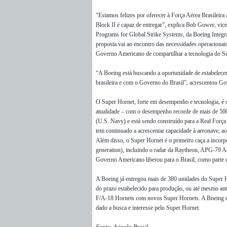
“Estamos felizes por oferecer à Força Aérea Brasileir
Block II é capaz de entregar”, explica Bob Gower, vi
Programs for Global Strike Systems, da Boeing Integr
proposta vai ao encontro das necessidades operacionais 
Governo Americano de compartilhar a tecnologia do Su
“A Boeing está buscando a oportunidade de estabelecer
brasileira e com o Governo do Brasil”, acrescentou Go
O Super Hornet, forte em desempenho e tecnologia, é 
atualidade – com o desempenho recorde de mais de 50
(U.S. Navy) e está sendo construído para a Real For
tem continuado a acrescentar capacidade à aeronave, 
Além disso, o Super Hornet é o primeiro caça a incorpo
generation), incluindo o radar da Raytheon, APG-79 A
Governo Americano liberou para o Brasil, como parte 
A Boeing já entregou mais de 380 unidades do Super 
do prazo estabelecido para produção, ou até mesmo ante
F/A-18 Hornets com novos Super Hornets. A Boeing es
dado a busca e interesse pelo Super Hornet.