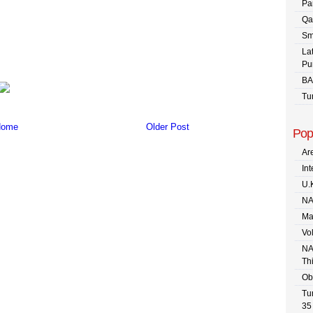
Pa
Qa
Sm
La
Pu
BA
Tu
ome
Older Post
Pop
Are
In
U.
NA
Ma
Vo
NA
Th
Ob
Tu
35