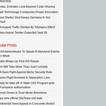
rtnership
ntas, Emirates Look Beyond Code-Sharing
all Technology Companies Propel Innovation
test Shefex Shot Keeps Germany In Hot
rsuit
A August Traffic Dented By 'Olympics Effect'
rkey Airport Tender Expected Sept 28
ular Posts
SA Administrator To Speak At Maryland Events
is Week
xtre Wraps Up First ISS Repair
rs Will Take More Than Just Curiosity
A Sees Fight Against BizAv Security Rule
ama Flight Involved In Separation Loss
ady for take-off: K-State UAS Program gets
A airspace authorization
terest Grows In Dual-Mode Brimstone
pa sets official SkyTeam exit date
ntinental Vows Appeal in Concorde Verdict