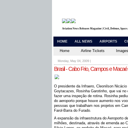
Aviation News Releases Magazine | Civil, Defense, Space
HOME
ALL NEWS
AIRPORTS
C
Home
Airline Tickets
Images
Monday, May 04, 2009
|
Brasil - Cabo Frio, Campos e Macaé
O presidente da Infraero, Cleonilson Nicáci
Goytacazes, Rosinha Garotinho, que vai no 
fazer uma inspeção de rotina. Rosinha pediu
do aeroporto porque houve aumento nos vo
pessoas que trabalham nos projetos em Cam
Farol-Barra do Furado.
A expansão da infraestrutura do Aeroporto
milhões, destinada, através de emenda ao C
Silvio Lopes, ex-prefeito de Macaé, para rev