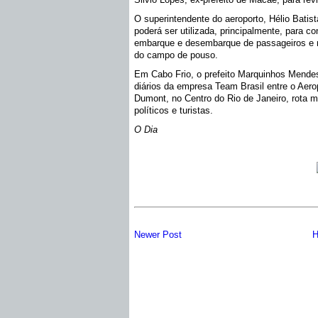
O superintendente do aeroporto, Hélio Batist
poderá ser utilizada, principalmente, para c
embarque e desembarque de passageiros e na
do campo de pouso.
Em Cabo Frio, o prefeito Marquinhos Mende
diários da empresa Team Brasil entre o Aero
Dumont, no Centro do Rio de Janeiro, rota m
políticos e turistas.
O Dia
Newer Post
H