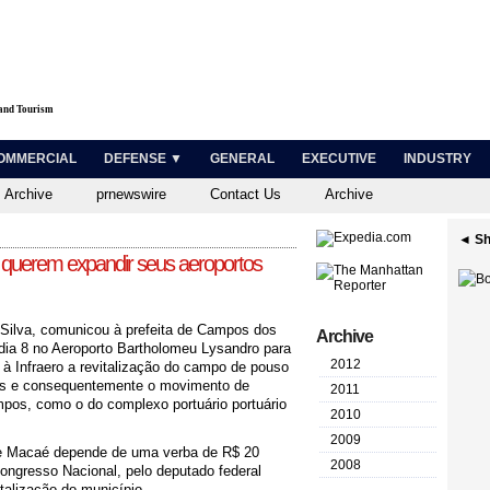
 and Tourism
OMMERCIAL
DEFENSE ▼
GENERAL
EXECUTIVE
INDUSTRY
 Archive
prnewswire
Contact Us
Archive
◄ Sh
 querem expandir seus aeroportos
o Silva, comunicou à prefeita de Campos dos
Archive
dia 8 no Aeroporto Bartholomeu Lysandro para
2012
 à Infraero a revitalização do campo de pouso
os e consequentemente o movimento de
2011
pos, como o do complexo portuário portuário
2010
2009
 de Macaé depende de uma verba de R$ 20
2008
ongresso Nacional, pelo deputado federal
italização do município.