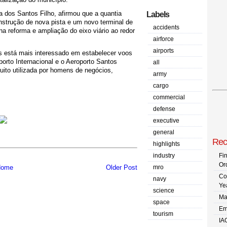
a dos Santos Filho, afirmou que a quantia
Labels
onstrução de nova pista e um novo terminal de
accidents
 reforma e ampliação do eixo viário ao redor
airforce
airports
s está mais interessado em estabelecer voos
porto Internacional e o Aeroporto Santos
all
uito utilizada por homens de negócios,
army
cargo
commercial
defense
executive
general
Rec
highlights
industry
Fi
Or
mro
ome
Older Post
Co
navy
Ye
science
Ma
space
Em
tourism
IA