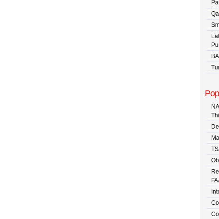
Pa
Qa
Sm
La
Pu
BA
Tu
Pop
NA
Th
De
Ma
TS
Ob
Re
FA
In
Co
Co