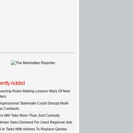
ently Added
nancing Rules Making Lessors Wary Of New
ders
ngressional Stalemate Could Disrupt Multi-
ar Contracts
rs Will Take More Than Just Curiosity
braer Sees Demand For Used Regional Jets
G In Talks With Airlines To Replace Qantas