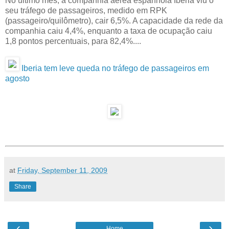
No último mês, a companhia aérea espanhola Iberia viu o
seu tráfego de passageiros, medido em RPK
(passageiro/quilômetro), cair 6,5%. A capacidade da rede da
companhia caiu 4,4%, enquanto a taxa de ocupação caiu
1,8 pontos percentuais, para 82,4%....
Iberia tem leve queda no tráfego de passageiros em
agosto
at
Friday, September 11, 2009
Share
‹
›
Home