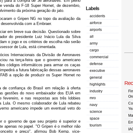
AB) para a compra de 36 aeronaves. Em pleno
 de venda do F-18 Super Hornet, de dezembro,
Labels
lvimento da próxima geração do jato.
accidents
locaram o Gripen NG no topo da avaliação da
airforce
er desenvolvida com a Embraer.
airports
iar em breve sua decisão. Questionado sobre
dor do presidente Luiz Inácio Lula da Silva
all
am o jogo e os critérios de escolha não serão
army
assessor de Lula, está cimentada.
cargo
cios Internacionais da Divisão de Aeronaves
commercial
ciou na terça-feira que o governo americano
defense
 dos códigos informáticos para armar os caças
a impedirá a futura fabricação dessas aeronaves
executive
 FAB a opção de produzir os Super Hornet no
general
Rec
highlights
 de confiança do Brasil em relação à oferta
industry
Fi
 as gestões do novo embaixador dos EUA em
Or
 fevereiro, e nas respostas aos três lobbies
mro
a Lula. O mesmo colaborador de Lula rebateu
Co
navy
erno americano impede um eventual veto do
Ye
science
Ma
space
 o governo de que seu projeto é superior e
Em
tourism
ste apenas no papel. "O Gripen é o melhor não
IA
onceito e preço", afirmou Bob Kemp, vice-