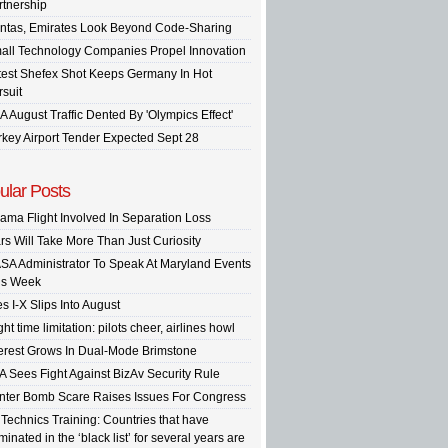
rtnership
ntas, Emirates Look Beyond Code-Sharing
all Technology Companies Propel Innovation
test Shefex Shot Keeps Germany In Hot
rsuit
A August Traffic Dented By 'Olympics Effect'
rkey Airport Tender Expected Sept 28
ular Posts
ama Flight Involved In Separation Loss
rs Will Take More Than Just Curiosity
SA Administrator To Speak At Maryland Events
is Week
s I-X Slips Into August
ght time limitation: pilots cheer, airlines howl
terest Grows In Dual-Mode Brimstone
A Sees Fight Against BizAv Security Rule
inter Bomb Scare Raises Issues For Congress
 Technics Training: Countries that have
inated in the ‘black list’ for several years are