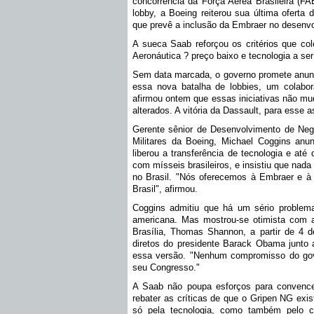
concorrência da Força Aérea Brasileira (F
lobby, a Boeing reiterou sua última oferta
que prevê a inclusão da Embraer no desenvo
A sueca Saab reforçou os critérios que co
Aeronáutica ? preço baixo e tecnologia a s
Sem data marcada, o governo promete anunc
essa nova batalha de lobbies, um colabora
afirmou ontem que essas iniciativas não mud
alterados. A vitória da Dassault, para esse 
Gerente sênior de Desenvolvimento de Negó
Militares da Boeing, Michael Coggins anun
liberou a transferência de tecnologia e até
com mísseis brasileiros, e insistiu que nad
no Brasil. "Nós oferecemos à Embraer e à
Brasil", afirmou.
Coggins admitiu que há um sério problema
americana. Mas mostrou-se otimista com
Brasília, Thomas Shannon, a partir de 4 de
diretos do presidente Barack Obama junto 
essa versão. "Nenhum compromisso do gov
seu Congresso."
A Saab não poupa esforços para convencer
rebater as críticas de que o Gripen NG exi
só pela tecnologia, como também pelo c