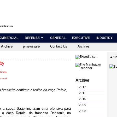
 and Tourism
OMMERCIAL
DEFENSE ▼
GENERAL
EXECUTIVE
INDUSTRY
 Archive
prnewswire
Contact Us
Archive
◄ Sh
bby
tícias
e-mail
Archive
2012
 brasileiro confirme escolha do caça Rafale,
2011
2010
2009
e a sueca Saab iniciaram uma ofensiva para
2008
a o caça Rafale, da francesa Dassault, na