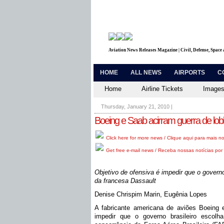
Aviation News Releases Magazine | Civil, Defense, Space
HOME
ALL NEWS
AIRPORTS
C
Home
Airline Tickets
Images
Thursday, January 21, 2010
|
Boeing e Saab acirram guerra de lo
Click here for more news / Clique aqui para mais no
Get free e-mail news / Receba nossas notícias por 
Objetivo de ofensiva é impedir que o governo
da francesa Dassault
Denise Chrispim Marin, Eugênia Lopes
A fabricante americana de aviões Boeing 
impedir que o governo brasileiro escolh