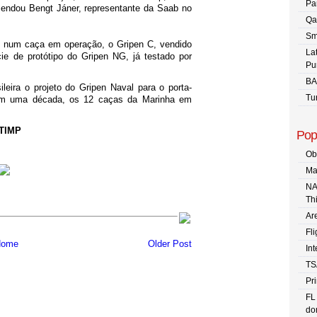
Pa
mendou Bengt Jáner, representante da Saab no
Qa
Sm
 num caça em operação, o Gripen C, vendido
La
ie de protótipo do Gripen NG, já testado por
Pu
BA
eira o projeto do Gripen Naval para o porta-
Tu
 em uma década, os 12 caças da Marinha em
TIMP
Pop
Ob
Ma
NA
Th
Are
Fli
ome
Older Post
In
TS
Pr
FL
dom