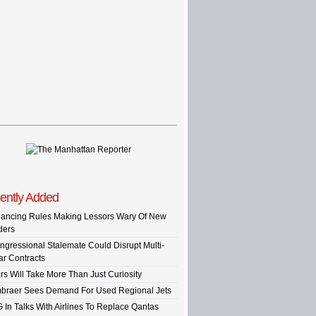
ently Added
nancing Rules Making Lessors Wary Of New
ders
ngressional Stalemate Could Disrupt Multi-
ar Contracts
rs Will Take More Than Just Curiosity
braer Sees Demand For Used Regional Jets
G In Talks With Airlines To Replace Qantas