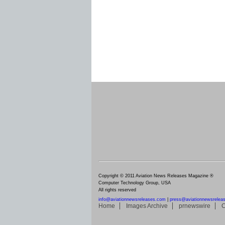
Copyright © 2011 Aviation News Releases Magazine ®
Computer Technology Group, USA
All rights reserved
info@aviationnewsreleases.com
|
press@aviationnewsrelea
Home
Images Archive
prnewswire
C