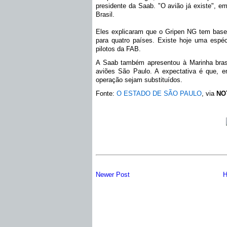
presidente da Saab. "O avião já existe", e
Brasil.
Eles explicaram que o Gripen NG tem base
para quatro países. Existe hoje uma espéc
pilotos da FAB.
A Saab também apresentou à Marinha brasil
aviões São Paulo. A expectativa é que,
operação sejam substituídos.
Fonte:
O ESTADO DE SÃO PAULO
, via
NO
Newer Post
H