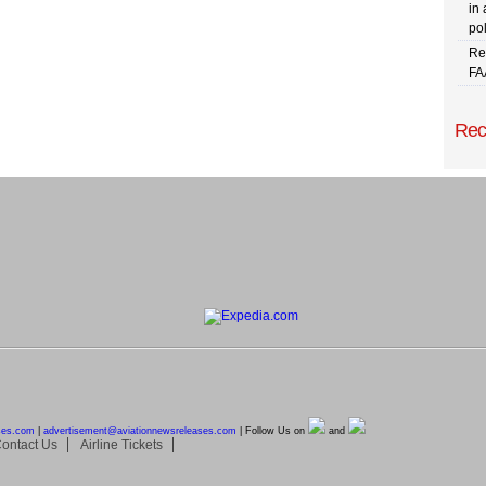
in 
pol
Re
FA
Rec
ses.com
|
advertisement@
aviationnewsreleases.com
| Follow Us on
and
ontact Us
Airline Tickets