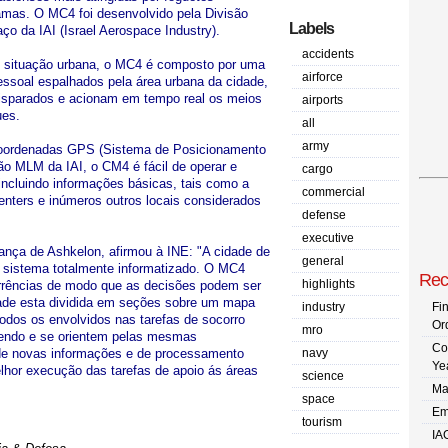
amas. O MC4 foi desenvolvido pela Divisão
Labels
 da IAI (Israel Aerospace Industry).
accidents
de situação urbana, o MC4 é composto por uma
airforce
essoal espalhados pela área urbana da cidade,
isparados e acionam em tempo real os meios
airports
ues.
all
army
oordenadas GPS (Sistema de Posicionamento
ão MLM da IAI, o CM4 é fácil de operar e
cargo
incluindo informações básicas, tais como a
commercial
enters e inúmeros outros locais considerados
defense
executive
ança de Ashkelon, afirmou à INE: "A cidade de
general
 sistema totalmente informatizado. O MC4
Rec
highlights
corrências de modo que as decisões podem ser
ade esta dividida em seções sobre um mapa
industry
Fi
todos os envolvidos nas tarefas de socorro
Or
mro
endo e se orientem pelas mesmas
Co
 de novas informações e de processamento
navy
Ye
hor execução das tarefas de apoio ás áreas
science
Ma
space
Em
tourism
IA