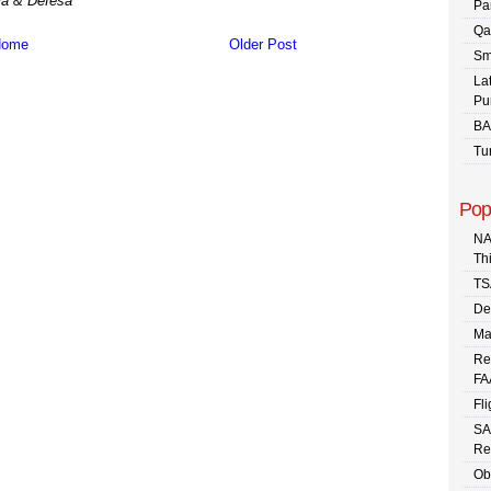
ia & Defesa
Pa
Qa
ome
Older Post
Sm
La
Pu
BA
Tu
Pop
NA
Th
TS
De
Ma
Re
FA
Fli
SA
Re
Ob