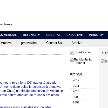
 and Tourism
OMMERCIAL
DEFENSE ▼
GENERAL
EXECUTIVE
INDUSTRY
 Archive
prnewswire
Contact Us
Archive
◄ Sh
Archive
2012
u nesta terça-feira (06) que está ativado
2011
” (nome dado pelos israelenses à ofensiva
xa de Gaza) na cidade israelense de Ashkelon
2010
role contra ataques de mísseis em áreas
2009
2008
elenses mais atingidas por foguetes