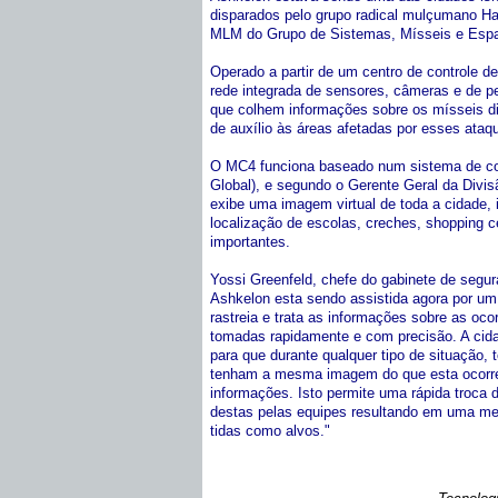
disparados pelo grupo radical mulçumano H
MLM do Grupo de Sistemas, Mísseis e Espaço
Operado a partir de um centro de controle 
rede integrada de sensores, câmeras e de p
que colhem informações sobre os mísseis d
de auxílio às áreas afetadas por esses ataq
O MC4 funciona baseado num sistema de c
Global), e segundo o Gerente Geral da Divis
exibe uma imagem virtual de toda a cidade, 
localização de escolas, creches, shopping c
importantes.
Yossi Greenfeld, chefe do gabinete de segur
Ashkelon esta sendo assistida agora por um
rastreia e trata as informações sobre as o
tomadas rapidamente e com precisão. A cid
para que durante qualquer tipo de situação, 
tenham a mesma imagem do que esta ocorr
informações. Isto permite uma rápida troca
destas pelas equipes resultando em uma mel
tidas como alvos."