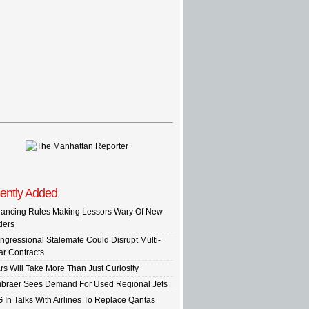
ently Added
nancing Rules Making Lessors Wary Of New
ders
ngressional Stalemate Could Disrupt Multi-
ar Contracts
rs Will Take More Than Just Curiosity
braer Sees Demand For Used Regional Jets
G In Talks With Airlines To Replace Qantas