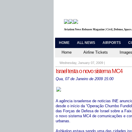
Aviation News Releases Magazine | Civil, Defense, Space
HOME
ALL NEWS
AIRPORTS
C
Home
Airline Tickets
Images
Wednesday, January 07, 2009
|
Israel testa o novo sistema MC4
Qua, 07 de Janeiro de 2009 15:00
A agência israelense de noticias INE anuncio
desde o início da “Operação Chumbo Fundido
das Forças de Defesa de Israel sobre a Fai
o novo sistema MC4 de comunicações e cont
urbanas.
Ashkelon estava sendo uma das cidades isra