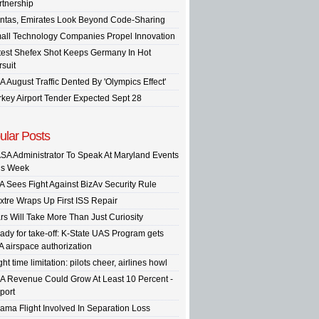
rtnership
ntas, Emirates Look Beyond Code-Sharing
all Technology Companies Propel Innovation
test Shefex Shot Keeps Germany In Hot
rsuit
A August Traffic Dented By 'Olympics Effect'
rkey Airport Tender Expected Sept 28
ular Posts
SA Administrator To Speak At Maryland Events
is Week
A Sees Fight Against BizAv Security Rule
xtre Wraps Up First ISS Repair
rs Will Take More Than Just Curiosity
ady for take-off: K-State UAS Program gets
A airspace authorization
ght time limitation: pilots cheer, airlines howl
A Revenue Could Grow At Least 10 Percent -
port
ama Flight Involved In Separation Loss