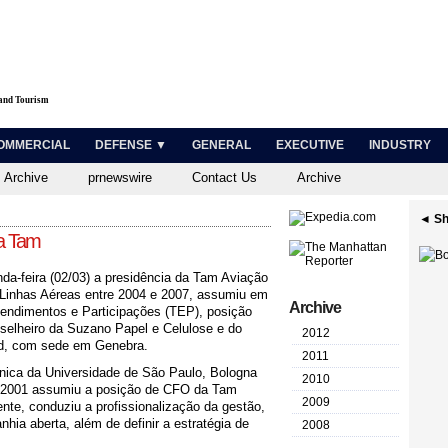
 and Tourism
OMMERCIAL
DEFENSE ▼
GENERAL
EXECUTIVE
INDUSTRY
 Archive
prnewswire
Contact Us
Archive
◄ Sh
 a Tam
a-feira (02/03) a presidência da Tam Aviação
 Linhas Aéreas entre 2004 e 2007, assumiu em
Archive
endimentos e Participações (TEP), posição
selheiro da Suzano Papel e Celulose e do
2012
nd, com sede em Genebra.
2011
nica da Universidade de São Paulo, Bologna
2010
Em 2001 assumiu a posição de CFO da Tam
2009
ente, conduziu a profissionalização da gestão,
hia aberta, além de definir a estratégia de
2008