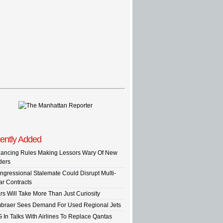
ently Added
nancing Rules Making Lessors Wary Of New
ders
ngressional Stalemate Could Disrupt Multi-
ar Contracts
rs Will Take More Than Just Curiosity
braer Sees Demand For Used Regional Jets
G In Talks With Airlines To Replace Qantas