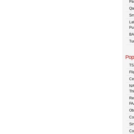
Pa
Qa
Sm
La
Pu
BA
Tu
Pop
TS
Fli
Ce
NA
Th
Re
FA
Ob
Co
Sin
Co