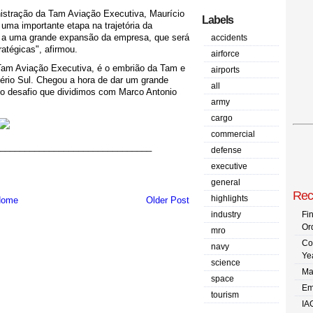
istração da Tam Aviação Executiva, Maurício
Labels
uma importante etapa na trajetória da
 a uma grande expansão da empresa, que será
accidents
atégicas", afirmou.
airforce
 Tam Aviação Executiva, é o embrião da Tam e
airports
ério Sul. Chegou a hora de dar um grande
all
 o desafio que dividimos com Marco Antonio
army
cargo
commercial
_______________________________
defense
executive
general
Rec
highlights
ome
Older Post
industry
Fi
Or
mro
Co
navy
Ye
science
Ma
space
Em
tourism
IA