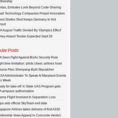
rtnership
ntas, Emirates Look Beyond Code-Sharing
all Technology Companies Propel Innovation
test Shefex Shot Keeps Germany In Hot
rsuit
A August Traffic Dented By 'Olympics Effect'
rkey Airport Tender Expected Sept 28
ular Posts
A Sees Fight Against BizAv Security Rule
ght time limitation: pilots cheer, airlines howl
ssna Flies Shenyang-Built Skycatcher
SA Administrator To Speak At Maryland Events
is Week
ady for take-off: K-State UAS Program gets
A airspace authorization
ama Flight Involved In Separation Loss
pa sets official SkyTeam exit date
gapore Airlines takes delivery of first A330
ntinental Vows Appeal in Concorde Verdict