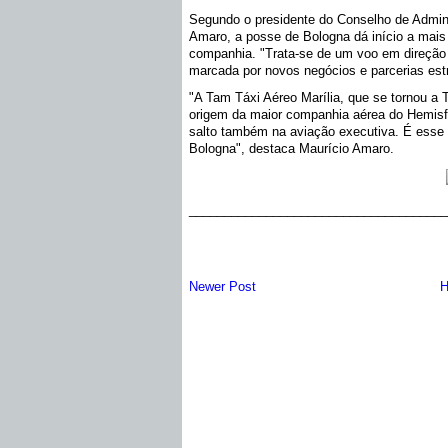
Segundo o presidente do Conselho de Admin
Amaro, a posse de Bologna dá início a mais 
companhia. "Trata-se de um voo em direção
marcada por novos negócios e parcerias estr
"A Tam Táxi Aéreo Marília, que se tornou a
origem da maior companhia aérea do Hemisf
salto também na aviação executiva. É esse
Bologna", destaca Maurício Amaro.
_____________________________________
Newer Post
H