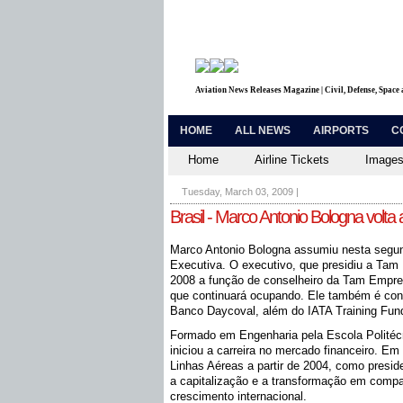
Aviation News Releases Magazine | Civil, Defense, Space
HOME
ALL NEWS
AIRPORTS
C
Home
Airline Tickets
Images
Tuesday, March 03, 2009
|
Brasil - Marco Antonio Bologna volta
Marco Antonio Bologna assumiu nesta segund
Executiva. O executivo, que presidiu a Tam
2008 a função de conselheiro da Tam Empre
que continuará ocupando. Ele também é con
Banco Daycoval, além do IATA Training Fu
Formado em Engenharia pela Escola Politéc
iniciou a carreira no mercado financeiro. 
Linhas Aéreas a partir de 2004, como presid
a capitalização e a transformação em compan
crescimento internacional.