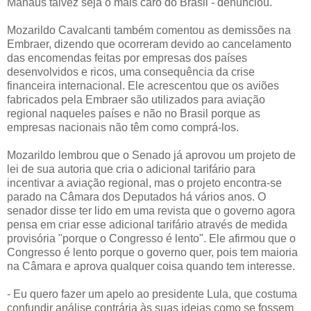
Manaus talvez seja o mais caro do Brasil - denunciou.
Mozarildo Cavalcanti também comentou as demissões na
Embraer, dizendo que ocorreram devido ao cancelamento
das encomendas feitas por empresas dos países
desenvolvidos e ricos, uma consequência da crise
financeira internacional. Ele acrescentou que os aviões
fabricados pela Embraer são utilizados para aviação
regional naqueles países e não no Brasil porque as
empresas nacionais não têm como comprá-los.
Mozarildo lembrou que o Senado já aprovou um projeto de
lei de sua autoria que cria o adicional tarifário para
incentivar a aviação regional, mas o projeto encontra-se
parado na Câmara dos Deputados há vários anos. O
senador disse ter lido em uma revista que o governo agora
pensa em criar esse adicional tarifário através de medida
provisória "porque o Congresso é lento". Ele afirmou que o
Congresso é lento porque o governo quer, pois tem maioria
na Câmara e aprova qualquer coisa quando tem interesse.
- Eu quero fazer um apelo ao presidente Lula, que costuma
confundir análise contrária às suas ideias como se fossem