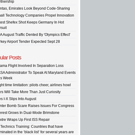
rtnership
ntas, Emirates Look Beyond Code-Sharing
all Technology Companies Propel Innovation
test Shefex Shot Keeps Germany In Hot
rsuit
A August Traffic Dented By 'Olympics Effect'
rkey Airport Tender Expected Sept 28
ular Posts
ama Flight Involved In Separation Loss
SA Administrator To Speak At Maryland Events
is Week
ght time limitation: pilots cheer, airlines howl
rs Will Take More Than Just Curiosity
s I-X Slips Into August
inter Bomb Scare Raises Issues For Congress
terest Grows In Dual-Mode Brimstone
xtre Wraps Up First ISS Repair
 Technics Training: Countries that have
inated in the ‘black list’ for several years are