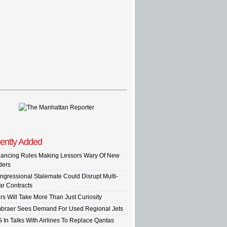
ently Added
nancing Rules Making Lessors Wary Of New
ders
ngressional Stalemate Could Disrupt Multi-
ar Contracts
rs Will Take More Than Just Curiosity
braer Sees Demand For Used Regional Jets
G In Talks With Airlines To Replace Qantas