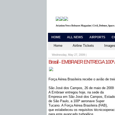
Aviation News Releases Magazine | Civil, Defense, Space
HOME
ALL NEWS
AIRPORTS
C
Home
Airline Tickets
Images
Wednesday, May 27, 2009
|
Brasil - EMBRAER ENTREGA 10
Força Aérea Brasileira recebe o avião de tr
São José dos Campos, 26 de maio de 2009 
A Embraer entregou hoje, na sede da
Empresa em São José dos Campos, Estado
de São Paulo, a 100ª aeronave Super
Tucano. A Força Aérea Brasileira (FAB),
que estabeleceu os requisitos técnicooperac
para este avançado turboélice,