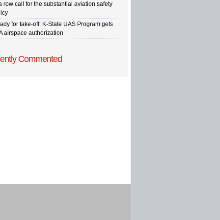
a row call for the substantial aviation safety
icy
ady for take-off: K-State UAS Program gets
A airspace authorization
ently Commented