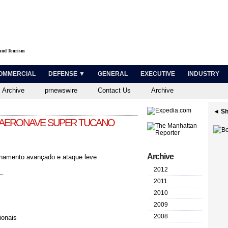
 and Tourism
OMMERCIAL
DEFENSE ▼
GENERAL
EXECUTIVE
INDUSTRY
 Archive
prnewswire
Contact Us
Archive
◄ Sh
0ª AERONAVE SUPER TUCANO
Archive
einamento avançado e ataque leve
2012
–
2011
2010
2009
2008
ionais