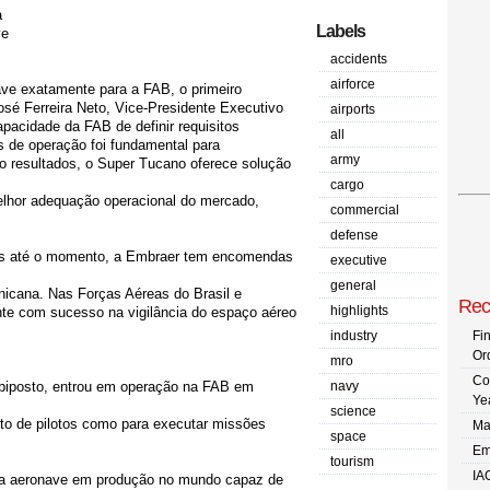
a
Labels
ve
accidents
airforce
ave exatamente para a FAB, o primeiro
sé Ferreira Neto, Vice-Presidente Executivo
airports
pacidade da FAB de definir requisitos
all
s de operação foi fundamental para
army
 resultados, o Super Tucano oferece solução
cargo
melhor adequação operacional do mercado,
commercial
defense
das até o momento, a Embraer tem encomendas
executive
general
nicana. Nas Forças Aéreas do Brasil e
Rec
highlights
te com sucesso na vigilância do espaço aéreo
industry
Fi
Or
mro
Co
biposto, entrou em operação na FAB em
navy
Ye
science
to de pilotos como para executar missões
Ma
space
Em
tourism
IA
nica aeronave em produção no mundo capaz de