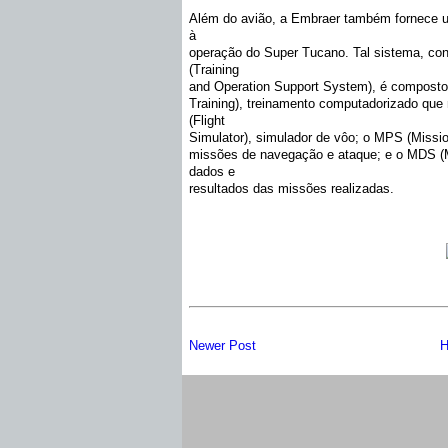
Além do avião, a Embraer também fornece u
à
operação do Super Tucano. Tal sistema, co
(Training
and Operation Support System), é composto
Training), treinamento computadorizado que 
(Flight
Simulator), simulador de vôo; o MPS (Missio
missões de navegação e ataque; e o MDS (Mi
dados e
resultados das missões realizadas.
Newer Post
H