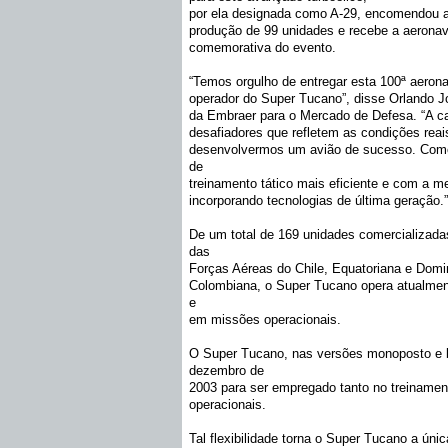
por ela designada como A-29, encomendou 
produção de 99 unidades e recebe a aerona
comemorativa do evento.
“Temos orgulho de entregar esta 100ª aeron
operador do Super Tucano”, disse Orlando Jo
da Embraer para o Mercado de Defesa. “A ca
desafiadores que refletem as condições reai
desenvolvermos um avião de sucesso. Como
de
treinamento tático mais eficiente e com a 
incorporando tecnologias de última geração.”
De um total de 169 unidades comercializa
das
Forças Aéreas do Chile, Equatoriana e Domi
Colombiana, o Super Tucano opera atualmen
e
em missões operacionais.
O Super Tucano, nas versões monoposto e 
dezembro de
2003 para ser empregado tanto no treinamen
operacionais.
Tal flexibilidade torna o Super Tucano a ú