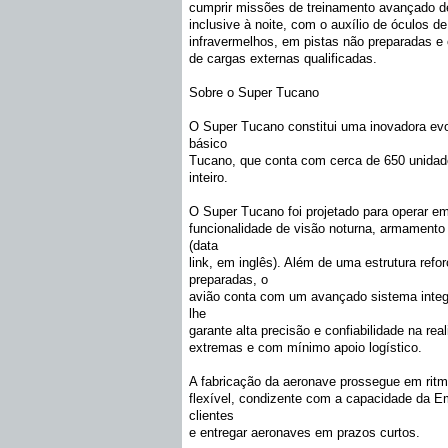
cumprir missões de treinamento avançado de p
inclusive à noite, com o auxílio de óculos d
infravermelhos, em pistas não preparadas e
de cargas externas qualificadas.
Sobre o Super Tucano
O Super Tucano constitui uma inovadora ev
básico
Tucano, que conta com cerca de 650 unidad
inteiro.
O Super Tucano foi projetado para operar e
funcionalidade de visão noturna, armamento 
(data
link, em inglês). Além de uma estrutura ref
preparadas, o
avião conta com um avançado sistema integ
lhe
garante alta precisão e confiabilidade na 
extremas e com mínimo apoio logístico.
A fabricação da aeronave prossegue em ritm
flexível, condizente com a capacidade da E
clientes
e entregar aeronaves em prazos curtos.