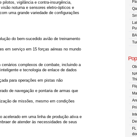
Pa
ilotos, vigilância e contra-insurgência,
e visão noturna e sensores eletro-ópticos e
Qa
 com uma grande variedade de configurações
Sm
La
Pu
BA
olução do bem-sucedido avião de treinamento
Tu
es em serviço em 15 forças aéreas no mundo
Pop
m cenários complexos de combate, incluindo a
Ob
inteligente e tecnologia de enlace de dados
NA
Th
orçada para operações em pistas não
Fli
rado de navegação e pontaria de armas que
Ma
Are
realização de missões, mesmo em condições
Pr
In
o acelerado em uma linha de produção ativa e
De
mbraer de atender às necessidades de seus
FL
dom