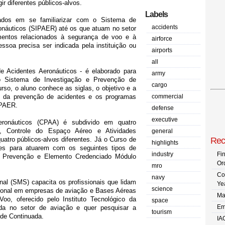
ir diferentes públicos-alvos.
Labels
ados em se familiarizar com o Sistema de
accidents
onáuticos (SIPAER) até os que atuam no setor
entos relacionados à segurança de voo e à
airforce
ssoa precisa ser indicada pela instituição ou
airports
all
Acidentes Aeronáuticos - é elaborado para
army
o Sistema de Investigação e Prevenção de
cargo
so, o aluno conhece as siglas, o objetivo e a
s da prevenção de acidentes e os programas
commercial
IPAER.
defense
executive
ronáuticos (CPAA) é subdivido em quatro
l, Controle do Espaço Aéreo e Atividades
general
uatro públicos-alvos diferentes. Já o Curso de
Rec
highlights
tes para atuarem com os seguintes tipos de
industry
Fi
o Prevenção e Elemento Credenciado Módulo
Or
mro
Co
navy
l (SMS) capacita os profissionais que lidam
Ye
science
onal em empresas de aviação e Bases Aéreas
Ma
o, oferecido pelo Instituto Tecnológico da
space
Em
ida no setor de aviação e quer pesquisar a
tourism
ade Continuada.
IA