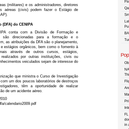
Pa
 (militares) e os administradores, diretores
Qa
s aéreas (civis) podem fazer o Estágio de
GAP).
Sm
La
o (DFA) do CENIPA
Pu
ENIPA conta com a Divisão de Formação e
BA
es são direcionadas para a formação e o
Tu
m, as atribuições da DFA são o planejamento,
 e estágios orgânicos, bem como o fomento à
onais através de outros cursos, estágios,
Pop
ealizados por outras instituições, civis ou
conhecimentos veiculados sejam de interesse do
Ob
NA
Th
ização que ministra o Curso de Investigação
a com um dos poucos laboratórios de destroços
Fli
tigadores, têm a oportunidade de realizar
Are
ação de um acidente aéreo.
Ma
2010
Pr
dfa/calendario2009.pdf
In
FL
dom
in 