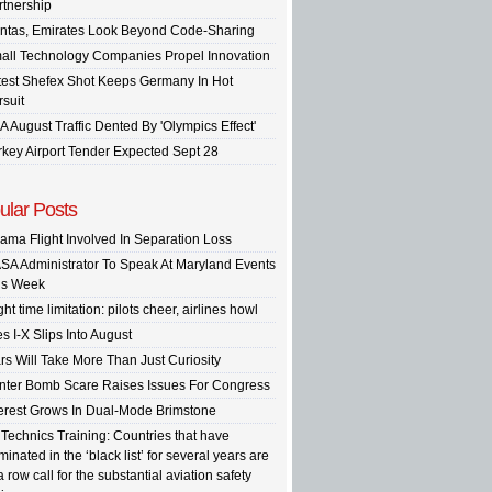
rtnership
ntas, Emirates Look Beyond Code-Sharing
all Technology Companies Propel Innovation
test Shefex Shot Keeps Germany In Hot
rsuit
A August Traffic Dented By 'Olympics Effect'
rkey Airport Tender Expected Sept 28
ular Posts
ama Flight Involved In Separation Loss
SA Administrator To Speak At Maryland Events
is Week
ght time limitation: pilots cheer, airlines howl
s I-X Slips Into August
rs Will Take More Than Just Curiosity
inter Bomb Scare Raises Issues For Congress
terest Grows In Dual-Mode Brimstone
 Technics Training: Countries that have
inated in the ‘black list’ for several years are
a row call for the substantial aviation safety