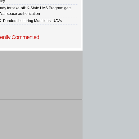
icy
ady for take-off: K-State UAS Program gets
A airspace authorization
K. Ponders Loitering Munitions, UAVs
ently Commented