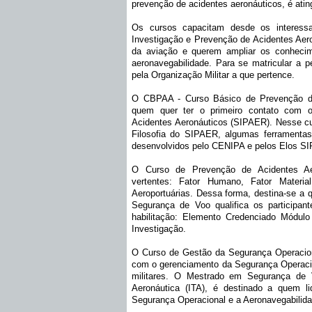
prevenção de acidentes aeronáuticos, é ating
Os cursos capacitam desde os interess
Investigação e Prevenção de Acidentes Aer
da aviação e querem ampliar os conhecim
aeronavegabilidade. Para se matricular a pe
pela Organização Militar a que pertence.
O CBPAA - Curso Básico de Prevenção de 
quem quer ter o primeiro contato com 
Acidentes Aeronáuticos (SIPAER). Nesse cur
Filosofia do SIPAER, algumas ferramenta
desenvolvidos pelo CENIPA e pelos Elos S
O Curso de Prevenção de Acidentes Ae
vertentes: Fator Humano, Fator Materia
Aeroportuárias. Dessa forma, destina-se a q
Segurança de Voo qualifica os participan
habilitação: Elemento Credenciado Módul
Investigação.
O Curso de Gestão da Segurança Operaciona
com o gerenciamento da Segurança Operaci
militares. O Mestrado em Segurança de Vo
Aeronáutica (ITA), é destinado a quem l
Segurança Operacional e a Aeronavegabilid