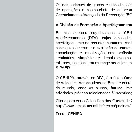
Os comandantes de grupos e unidades aéreas
de operações e pilotos-chefe de empresa
Gerenciamento Avançado da Prevenção (E
A Divisão de Formação e Aperfeiçoament
Em sua estrutura organizacional, o C
Aperfeiçoamento (DFA), cujas atividad
aperfeiçoamento de recursos humanos. Assi
o desenvolvimento e a avaliação de cursos
capacitação e atualização dos profissi
seminários, simpósios e demais eventos r
militares, nacionais ou estrangeiras cujos 
SIPAER.
O CENIPA, através da DFA, é a única Organ
de Acidentes Aeronáuticos no Brasil e cont
do mundo, onde os alunos, futuros inves
atividades práticas relacionadas à investig
Clique para ver o Calendário dos Cursos de 
http://www.cenipa.aer.mil.br/cenipa/paginas/
Fonte:
CENIPA