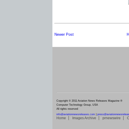
Newer Post
H
Copyright © 2011 Aviation News Releases Magazine ®
Computer Technology Group, USA
All rights reserved
info@aviationnewsreleases.com
|
press@aviationnewsrelea
Home
Images Archive
prnewswire
C