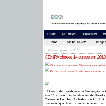
Aviation News Releases Magazine | Civil, Defense, Space
HOME
ALL NEWS
AIRPORTS
C
Home
Airline Tickets
Images
Monday, January 11, 2010
|
CENIPA oferece 14 cursos em 2010
Click here for more news / Clique aqui para mais no
Get free e-mail news / Receba nossas notícias por 
O Centro de Investigação e Prevenção de 
ano 14 cursos nas localidades de Brasíli
Manaus e Curitiba. O objetivo do CENIPA
humanos que lidam com a aviação civil 