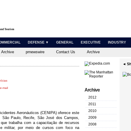
 and Tourism
OMMERCIAL
DEFENSE ▼
GENERAL
EXECUTIVE
INDUSTRY
 Archive
prnewswire
Contact Us
Archive
◄ Sh
tícias
e-mail
Archive
2012
2011
2010
Acidentes Aeronáuticos (CENIPA) oferece este
a, São Paulo, Recife, São José dos Campos,
2009
, que
trabalha com a capacitação de recursos
2008
e militar, por meio de cursos com foco na