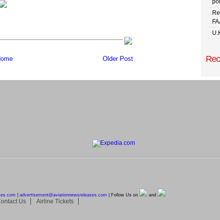
pol
Re
FA
U.
Rec
ome
Older Post
ses.com
|
advertisement@
aviationnewsreleases.com
| Follow Us on
and
ontact Us
Airline Tickets