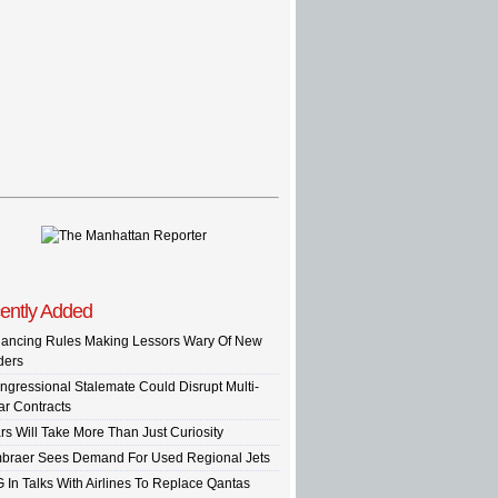
ently Added
nancing Rules Making Lessors Wary Of New
ders
ngressional Stalemate Could Disrupt Multi-
ar Contracts
rs Will Take More Than Just Curiosity
braer Sees Demand For Used Regional Jets
G In Talks With Airlines To Replace Qantas