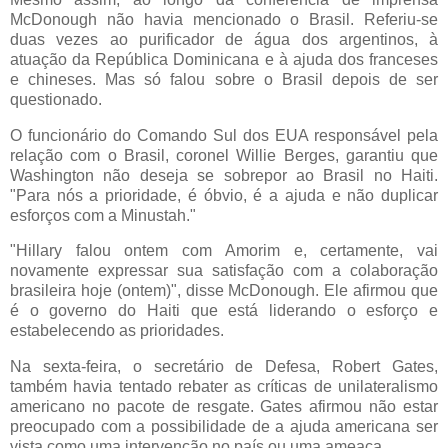
McDonough não havia mencionado o Brasil. Referiu-se
duas vezes ao purificador de água dos argentinos, à
atuação da República Dominicana e à ajuda dos franceses
e chineses. Mas só falou sobre o Brasil depois de ser
questionado.
O funcionário do Comando Sul dos EUA responsável pela
relação com o Brasil, coronel Willie Berges, garantiu que
Washington não deseja se sobrepor ao Brasil no Haiti.
"Para nós a prioridade, é óbvio, é a ajuda e não duplicar
esforços com a Minustah."
"Hillary falou ontem com Amorim e, certamente, vai
novamente expressar sua satisfação com a colaboração
brasileira hoje (ontem)", disse McDonough. Ele afirmou que
é o governo do Haiti que está liderando o esforço e
estabelecendo as prioridades.
Na sexta-feira, o secretário de Defesa, Robert Gates,
também havia tentado rebater as críticas de unilateralismo
americano no pacote de resgate. Gates afirmou não estar
preocupado com a possibilidade de a ajuda americana ser
vista como uma intervenção no país ou uma ameaça.