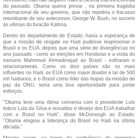
do passado. Obama queria provar , na primeira tragédia
internacional de seu governo, que não repetiria o fracasso
retumbante de seu antecessor, George W. Bush, no socorro
às vítimas do furacão Katrina.
Dentro do departamento de Estado, havia a esperança de
que a missão de resgate no Haiti pudesse reaproximar o
Brasil e os EUA, depois que uma série de divergências no
ano passado - como as eleições em Honduras e a visita do
iraniano Mahmoud Ahmadinejad ao Brasil - esfriaram o
relacionamento. Como os dois países são os mais
influentes no Haiti, os EUA como maior doador e lar de 500
mil haitianos, e o Brasil como líder das tropas da missão de
paz da ONU, seria uma boa oportunidade para juntar
esforços.
"Obama teve uma ótima conversa com o presidente Luís
Inácio Lula da Silva e ressaltou o desejo dos EUA trabalhar
com o Brasil no Haiti", disse McDonough ao Estado.
"Obama elogiou a liderança do Brasil no Haiti na última
década."
Mesmo assim, ao longo da conferência de imprensa